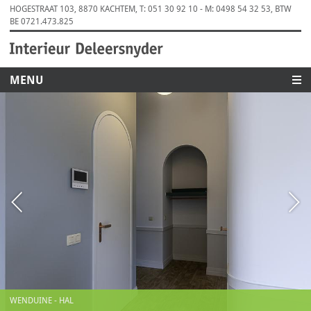
HOGESTRAAT 103, 8870 KACHTEM, T: 051 30 92 10 - M: 0498 54 32 53, BTW
BE 0721.473.825
MENU
WENDUINE - HAL